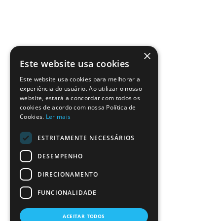
×
Este website usa cookies
Este website usa cookies para melhorar a
experiência do usuário. Ao utilizar o nosso
website, estará a concordar com todos os
cookies de acordo com nossa Política de
Cookies.
Ler mais
ESTRITAMENTE NECESSÁRIOS
DESEMPENHO
DIRECIONAMENTO
FUNCIONALIDADE
ACEITAR TODOS